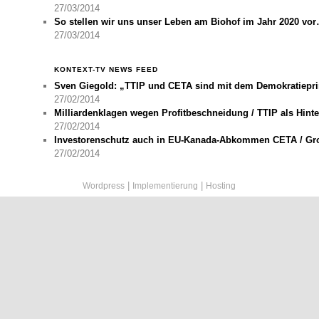
27/03/2014
So stellen wir uns unser Leben am Biohof im Jahr 2020 vo
27/03/2014
KONTEXT-TV NEWS FEED
Sven Giegold: „TTIP und CETA sind mit dem Demokratiepri
27/02/2014
Milliardenklagen wegen Profitbeschneidung / TTIP als Hinte
27/02/2014
Investorenschutz auch in EU-Kanada-Abkommen CETA / Gr
27/02/2014
|
|
Wordpress
Implementierung
Hosting