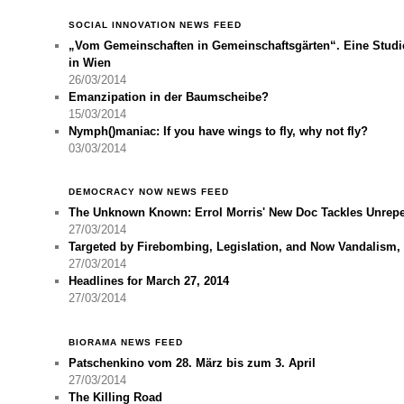
SOCIAL INNOVATION NEWS FEED
„Vom Gemeinschaften in Gemeinschaftsgärten“. Eine Studie
in Wien
26/03/2014
Emanzipation in der Baumscheibe?
15/03/2014
Nymph()maniac: If you have wings to fly, why not fly?
03/03/2014
DEMOCRACY NOW NEWS FEED
The Unknown Known: Errol Morris' New Doc Tackles Unrepen
27/03/2014
Targeted by Firebombing, Legislation, and Now Vandalism, 
27/03/2014
Headlines for March 27, 2014
27/03/2014
BIORAMA NEWS FEED
Patschenkino vom 28. März bis zum 3. April
27/03/2014
The Killing Road