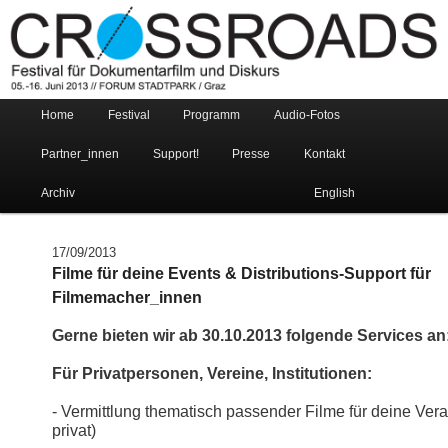
This page is about Crossroads – Festival for Documentary Film and
Discourse taking place in Graz/Austria
Crossroads Festival Graz
Main menu
Home
Festival
Programm
Audio-Fotos
Skip to primary content
Skip to secondary content
Partner_innen
Support!
Presse
Kontakt
Archiv
English
17/09/2013
Filme für deine Events & Distributions-Support für
Filmemacher_innen
Gerne bieten wir ab 30.10.2013 folgende Services an
Für Privatpersonen, Vereine, Institutionen:
- Vermittlung thematisch passender Filme für deine Veran
privat)